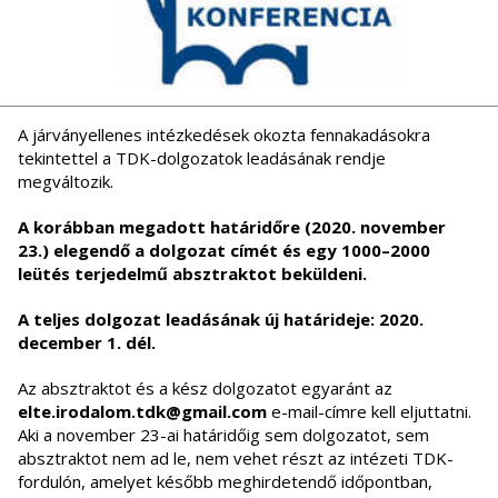
A járványellenes intézkedések okozta fennakadásokra
tekintettel a TDK-dolgozatok leadásának rendje
megváltozik.
A korábban megadott határidőre (2020. november
23.) elegendő a dolgozat címét és egy 1000–2000
leütés terjedelmű absztraktot beküldeni.
A teljes dolgozat leadásának új határideje: 2020.
december 1. dél.
Az absztraktot és a kész dolgozatot egyaránt az
elte.irodalom.tdk@gmail.com
e-mail-címre kell eljuttatni.
Aki a november 23-ai határidőig sem dolgozatot, sem
absztraktot nem ad le, nem vehet részt az intézeti TDK-
fordulón, amelyet később meghirdetendő időpontban,