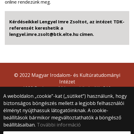
online rendezünk meg.
Kérdéseikkel Lengyel Imre Zsoltot, az intézet TDK-
referensét kereshetik a
lengyel.imre.zsolt@btk.elte.hu címen.
© 2022 Magyar Irodalom- és Kultúratudományi
Intézet
1088 Budapest, Múzeum körút 4/A, 310.
A weboldalon „cookie”-kat („sütiket”) használunk, hogy
biztonságos böngészés mellett a legjobb felhasználói
élményt nyújthassuk látogatóinknak. A cookie-
beállítások bármikor megváltoztathatók a böngésző
beállításaiban.
További információ
Webfejlesztés: