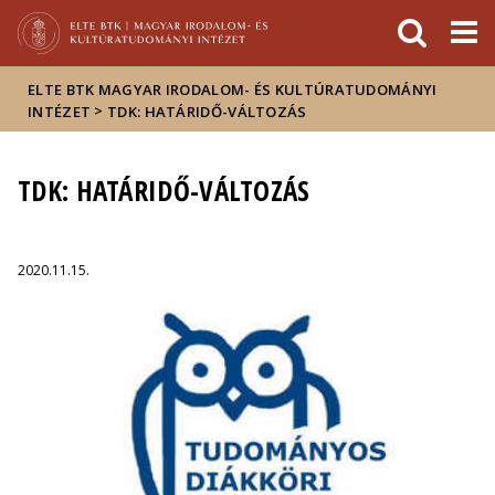
Események
ELTE a
Hírek
sajtóban
ELTE BTK MAGYAR IRODALOM- ÉS KULTÚRATUDOMÁNYI
>
INTÉZET
TDK: HATÁRIDŐ-VÁLTOZÁS
TDK: HATÁRIDŐ-VÁLTOZÁS
2020.11.15.