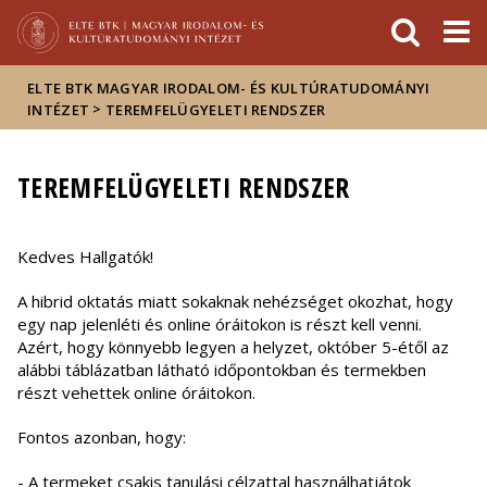
Események
ELTE a
Hírek
sajtóban
ELTE BTK MAGYAR IRODALOM- ÉS KULTÚRATUDOMÁNYI
>
INTÉZET
TEREMFELÜGYELETI RENDSZER
TEREMFELÜGYELETI RENDSZER
Kedves Hallgatók!
A hibrid oktatás miatt sokaknak nehézséget okozhat, hogy
egy nap jelenléti és online óráitokon is részt kell venni.
Azért, hogy könnyebb legyen a helyzet, október 5-étől az
alábbi táblázatban látható időpontokban és termekben
részt vehettek online óráitokon.
Fontos azonban, hogy:
- A termeket csakis tanulási célzattal használhatjátok