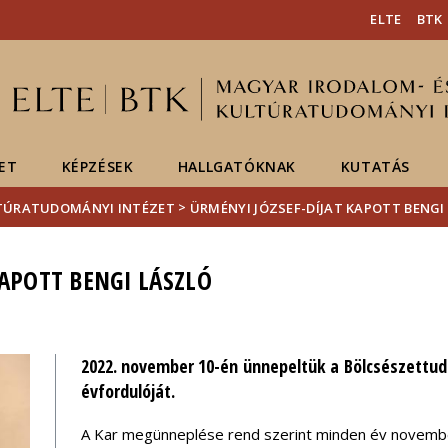
Események
ELTE a
Hírek
ELTE
BTK
sajtóban
ET
KÉPZÉSEK
HALLGATÓKNAK
KUTATÁS
>
LTÚRATUDOMÁNYI INTÉZET
ÜRMÉNYI JÓZSEF-DÍJAT KAPOTT BENGI
KAPOTT BENGI LÁSZLÓ
2022. november 10-én ünnepeltük a Bölcsészettud
évfordulóját.
A Kar megünneplése rend szerint minden év novembe