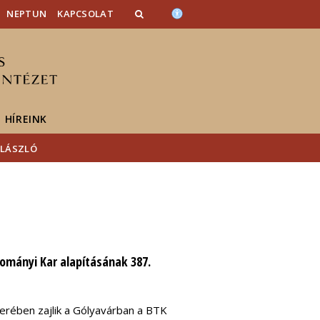
NEPTUN
KAPCSOLAT
HÍREINK
 LÁSZLÓ
ományi Kar alapításának 387.
rében zajlik a Gólyavárban a BTK