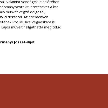
sai, valamint vendégek jelenlétében.
 adományozott kitüntetéseket a kar
váló munkát végző dolgozói,
ávid
dékántól. Az eseményen
etének Pro Musica Vegyeskara is
 Lajos műveit hallgathatta meg tőlük
rményi József-díj
at