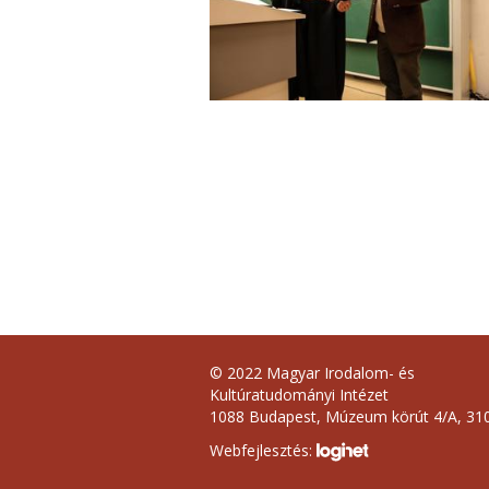
© 2022 Magyar Irodalom- és
Kultúratudományi Intézet
1088 Budapest, Múzeum körút 4/A, 310
Webfejlesztés: