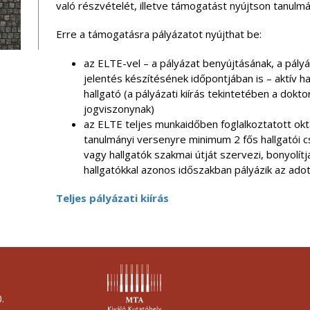
való részvételét, illetve támogatást nyújtson tanulm
Erre a támogatásra pályázatot nyújthat be:
az ELTE-vel – a pályázat benyújtásának, a pályá
jelentés készítésének időpontjában is – aktív h
hallgató (a pályázati kiírás tekintetében a dokto
jogviszonynak)
az ELTE teljes munkaidőben foglalkoztatott okt
tanulmányi versenyre minimum 2 fős hallgatói cso
vagy hallgatók szakmai útját szervezi, bonyolítj
hallgatókkal azonos időszakban pályázik az ado
Teljes pályázati kiírás
.