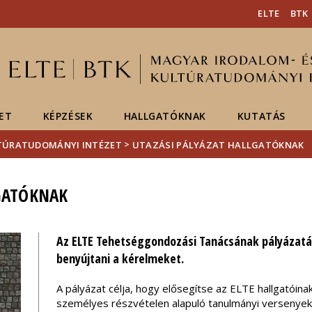
Események
ELTE a
Hírek
ELTE
BTK
sajtóban
ET
KÉPZÉSEK
HALLGATÓKNAK
KUTATÁS
>
LTÚRATUDOMÁNYI INTÉZET
UTAZÁSI PÁLYÁZAT HALLGATÓKNAK
LGATÓKNAK
Az ELTE Tehetséggondozási Tanácsának pályázatá
benyújtani a kérelmeket.
A pályázat célja, hogy elősegítse az ELTE hallgatóina
személyes részvételen alapuló tanulmányi versenye