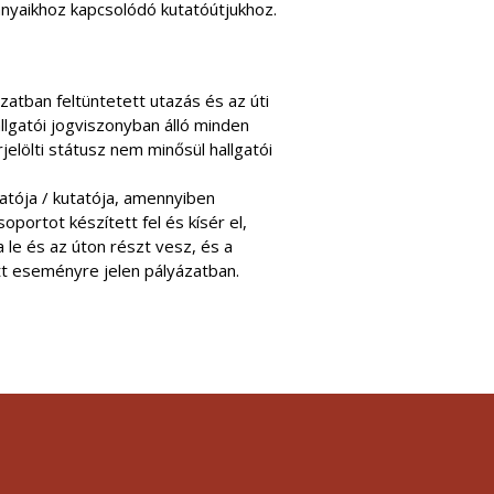
ányaikhoz kapcsolódó kutatóútjukhoz.
zatban feltüntetett utazás és az úti
allgatói jogviszonyban álló minden
rjelölti státusz nem minősül hallgatói
atója / kutatója, amennyiben
portot készített fel és kísér el,
a le és az úton részt vesz, és a
tt eseményre jelen pályázatban.