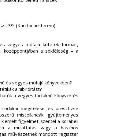
 Irodalomtörténeti Tanszék
zt. 39. (Kari tanácsterem)
és vegyes műfajú kötetek formáit,
lja, középpontjában a sokféleség – a
talmú és vegyes műfajú könyvekben?
étikák a hibriditást?
lálhatók a vegyes tartalmú könyvek és
irodalmi megítélése és presztízse
pszerű miscellaneák, gyűjteményes
 kiemelt figyelmet szentel a korabeli
ilyen a mulattatás vagy a hasznos
magas művészetnek mondott regiszter