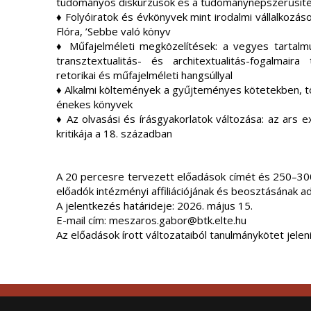
tudományos diskurzusok és a tudománynépszerűsíté
♦ Folyóiratok és évkönyvek mint irodalmi vállalkozás
Flóra, ’Sebbe való könyv
♦ Műfajelméleti megközelítések: a vegyes tarta
transztextualitás- és architextualitás-fogalma
retorikai és műfajelméleti hangsúllyal
♦ Alkalmi költemények a gyűjteményes kötetekben, 
énekes könyvek
♦ Az olvasási és írásgyakorlatok változása: az ars e
kritikája a 18. században
A 20 percesre tervezett előadások címét és 250–300
előadók intézményi affiliációjának és beosztásának ada
A jelentkezés határideje: 2026. május 15.
E-mail cím: meszaros.gabor@btk.elte.hu
Az előadások írott változataiból tanulmánykötet jelen