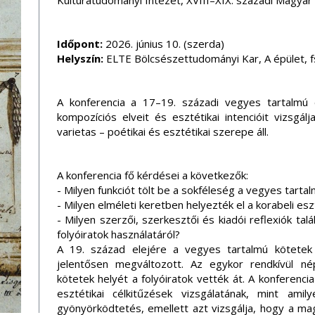
Kultúratudományi Intézet, XVIII–XIX. századi Magyar
Időpont:
2026. június 10. (szerda)
Helyszín:
ELTE Bölcsészettudományi Kar, A épület, fs
A konferencia a 17–19. századi vegyes tartalmú 
kompozíciós elveit és esztétikai intencióit vizsgá
varietas – poétikai és esztétikai szerepe áll.
A konferencia fő kérdései a következők:
- Milyen funkciót tölt be a sokféleség a vegyes tar
- Milyen elméleti keretben helyezték el a korabeli eszt
- Milyen szerzői, szerkesztői és kiadói reflexiók ta
folyóiratok használatáról?
A 19. század elejére a vegyes tartalmú kötetek 
jelentősen megváltozott. Az egykor rendkívül né
kötetek helyét a folyóiratok vették át. A konferencia
esztétikai célkitűzések vizsgálatának, mint am
gyönyörködtetés, emellett azt vizsgálja, hogy a 