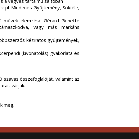
s a vegyes tartalmú sajtóban
ok: pl. Mindenes Gyűjtemény, Sokféle,
lmú művek elemzése Gérard Genette
ira támaszkodva, vagy más markáns
többszerzős kéziratos gyűjtemények,
xcerpendi (kivonatolás) gyakorlata és
 szavas összefoglalóját, valamint az
tait várjuk.
ik meg.