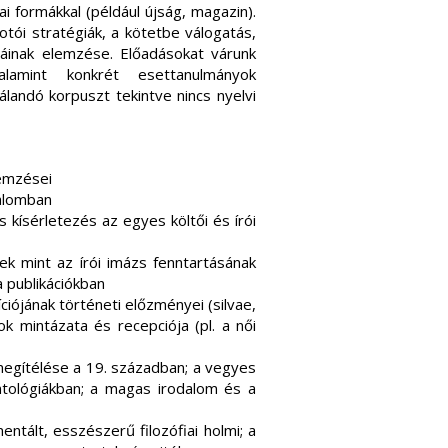
 formákkal (például újság, magazin).
otói stratégiák, a kötetbe válogatás,
máinak elemzése. Előadásokat várunk
alamint konkrét esettanulmányok
landó korpuszt tekintve nincs nyelvi
emzései
dalomban
és kísérletezés az egyes költői és írói
ek mint az írói imázs fenntartásának
a publikációkban
ciójának történeti előzményei (silvae,
ok mintázata és recepciója (pl. a női
 megítélése a 19. században; a vegyes
ntológiákban; a magas irodalom és a
tált, esszészerű filozófiai holmi; a