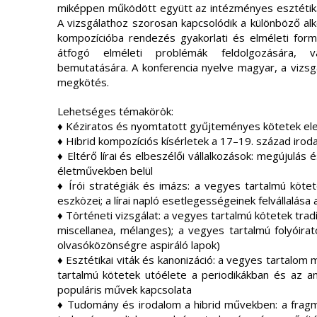
miképpen működött együtt az intézményes esztétikai
A vizsgálathoz szorosan kapcsolódik a különböző alk
kompozícióba rendezés gyakorlati és elméleti for
átfogó elméleti problémák feldolgozására, v
bemutatására. A konferencia nyelve magyar, a vizsgá
megkötés.
Lehetséges témakörök:
♦ Kéziratos és nyomtatott gyűjteményes kötetek el
♦ Hibrid kompozíciós kísérletek a 17–19. század iro
♦ Eltérő lírai és elbeszélői vállalkozások: megújulás 
életművekben belül
♦ Írói stratégiák és imázs: a vegyes tartalmú kötet
eszközei; a lírai napló esetlegességeinek felvállalása 
♦ Történeti vizsgálat: a vegyes tartalmú kötetek tradí
miscellanea, mélanges); a vegyes tartalmú folyóirat
olvasóközönségre aspiráló lapok)
♦ Esztétikai viták és kanonizáció: a vegyes tartalom
tartalmú kötetek utóélete a periodikákban és az a
populáris művek kapcsolata
♦ Tudomány és irodalom a hibrid művekben: a fragmen