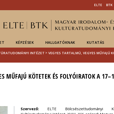
Események
ELTE a
Hírek
ELTE
BTK
sajtóban
ET
KÉPZÉSEK
HALLGATÓKNAK
KUTATÁS
>
LTÚRATUDOMÁNYI INTÉZET
VEGYES TARTALMÚ, VEGYES MŰFAJÚ KÖ
S MŰFAJÚ KÖTETEK ÉS FOLYÓIRATOK A 17–1
Szervező:
ELTE Bölcsészettudományi K