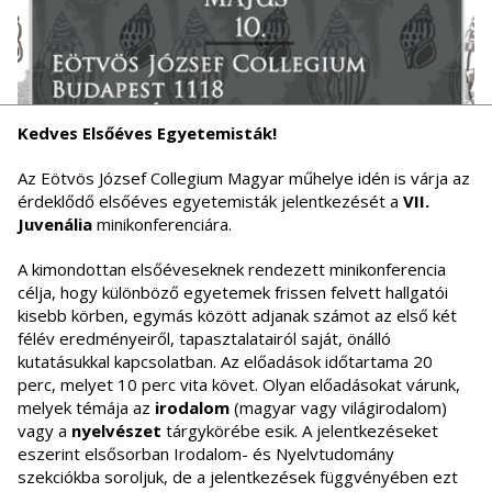
Kedves Elsőéves Egyetemisták!
Az Eötvös József Collegium Magyar műhelye idén is várja az
érdeklődő elsőéves egyetemisták jelentkezését a
VII.
Juvenália
minikonferenciára.
A kimondottan elsőéveseknek rendezett minikonferencia
célja, hogy különböző egyetemek frissen felvett hallgatói
kisebb körben, egymás között adjanak számot az első két
félév eredményeiről, tapasztalatairól saját, önálló
kutatásukkal kapcsolatban. Az előadások időtartama 20
perc, melyet 10 perc vita követ. Olyan előadásokat várunk,
melyek témája az
irodalom
(magyar vagy világirodalom)
vagy a
nyelvészet
tárgykörébe esik. A jelentkezéseket
eszerint elsősorban Irodalom- és Nyelvtudomány
szekciókba soroljuk, de a jelentkezések függvényében ezt