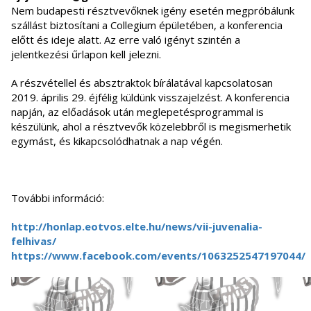
Nem budapesti résztvevőknek igény esetén megpróbálunk
szállást biztosítani a Collegium épületében, a konferencia
előtt és ideje alatt. Az erre való igényt szintén a
jelentkezési űrlapon kell jelezni.
A részvétellel és absztraktok bírálatával kapcsolatosan
2019. április 29. éjfélig küldünk visszajelzést. A konferencia
napján, az előadások után meglepetésprogrammal is
készülünk, ahol a résztvevők közelebbről is megismerhetik
egymást, és kikapcsolódhatnak a nap végén.
További információ:
http://honlap.eotvos.elte.hu/news/vii-juvenalia-
felhivas/
https://www.facebook.com/events/1063252547197044/