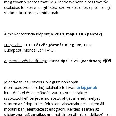
még tovább pontosíthatjuk. A rendezvényen a résztvevők
családias légkörre, segítőkész szervezőkre, és építő jellegű
szakmai kritikára számíthatnak.
A minikonferencia időpontja
:
2019. május 10. (péntek)
Helyszíne
: ELTE
Eötvös József Collegium
, 1118
Budapest, Ménesi út 11–13.
A jelentkezés határideje
:
2019. április 21. (vasárnap) éjfél
Jelentkezni az Eötvös Collegium honlapján
(honlap.eotvos.elte.hu) található felhívás
űrlapjának
kitöltésével és az előadás 2000-2500 karakter
(szóközökkel) terjedelmű absztraktjával lehet, melyet
szintén az űrlapon kell feltölteni. Absztrakt nélkül nem áll
módunkban jelentkezést elfogadni. Kérdés esetén az
ejcjuvenalia@gmail.com
email címen állunk rendelkezésre.