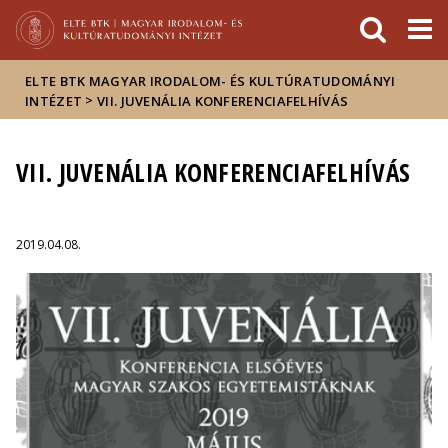
Események
ELTE a
Hírek
sajtóban
ELTE BTK MAGYAR IRODALOM- ÉS KULTÚRATUDOMÁNYI
>
INTÉZET
VII. JUVENÁLIA KONFERENCIAFELHÍVÁS
VII. JUVENÁLIA KONFERENCIAFELHÍVÁS
2019.04.08.