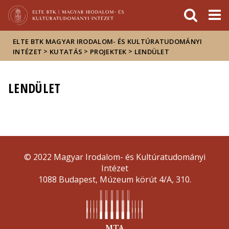
Események
ELTE a
Hírek
sajtóban
ELTE BTK MAGYAR IRODALOM- ÉS KULTÚRATUDOMÁNYI
>
>
>
INTÉZET
KUTATÁS
PROJEKTEK
LENDÜLET
LENDÜLET
© 2022 Magyar Irodalom- és Kultúratudományi
Intézet
1088 Budapest, Múzeum körút 4/A, 310.