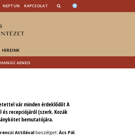
NEPTUN
KAPCSOLAT
HÍREINK
HANGÚ AENEIS
etettel vár minden érdeklődőt
A
 és recepciójáról
(szerk. Kozák
lmánykötet bemutatójára.
renczi Attilával
beszélget:
Ács Pál
.