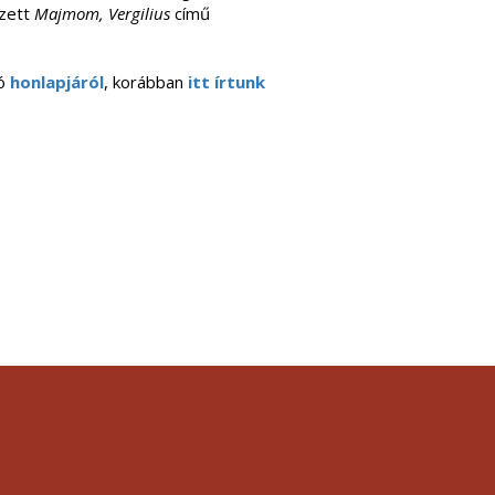
mzett
Majmom, Vergilius
című
dó
honlapjáról
, korábban
itt írtunk