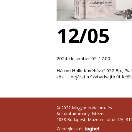
12/05
2024. december 05. 17:00
Három Holló Kávéház (1052 Bp., Piar
köz 1., bejárat a Szabadsajtó út felől)
© 2022 Magyar Irodalom- és
Kultúratudományi Intézet
1088 Budapest, Múzeum körút 4/A, 310
Webfejlesztés: