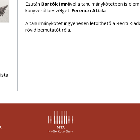
Ezután
Bartók Imré
vel a tanulmánykötetben is ele
könyvéről beszélget:
Ferenczi Attila
.
A tanulmánykötet ingyenesen letölthető a Reciti Kia
rövid bemutatót róla.
ista
.