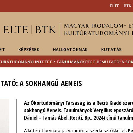
Események
ELTE a
Hírek
ELTE
BTK
sajtóban
ET
KÉPZÉSEK
HALLGATÓKNAK
KUTATÁS
>
LTÚRATUDOMÁNYI INTÉZET
TANULMÁNYKÖTET-BEMUTATÓ: A SOK
ATÓ: A SOKHANGÚ AENEIS
Az Ókortudományi Társaság és a Reciti Kiadó szer
sokhangú Aeneis. Tanulmányok Vergilius eposzáról
Dániel – Tamás Ábel, Reciti, Bp., 2024) című tanu
A kötetet bemutatja, valamint a szerkesztőkkel és
Fe