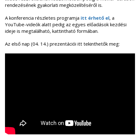
rendezésének gyakorlati megközelítéséről is.
A konferencia részletes programja
itt érhető el
, a
YouTube-videók alatt pedig az egyes előadások kezdési
ideje is megtalálható, kattintható formában.
Az első nap (04. 14.) prezentációi itt tekinthetők meg: