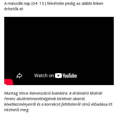
A második nap (04. 15.) felvételei pedig az alábbi linken
érhetők el:
Muntag Vince
Kanonizáció biankóra. A drámaíró Molnár
Ferenc alulértelmezettségének történeti okairól,
következményeiről és a korrekció feltételeiről
című előadása itt
nézhető meg: