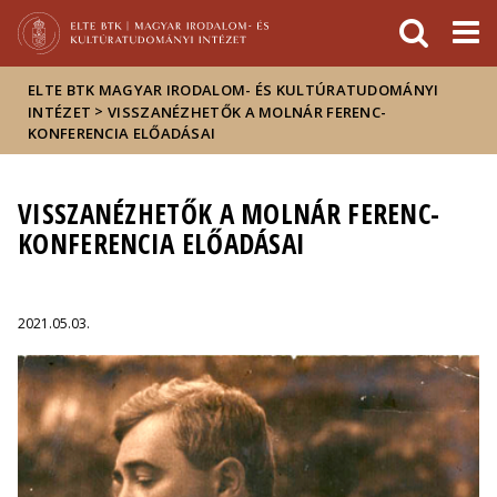
Események
ELTE a
Hírek
sajtóban
ELTE BTK MAGYAR IRODALOM- ÉS KULTÚRATUDOMÁNYI
>
INTÉZET
VISSZANÉZHETŐK A MOLNÁR FERENC-
KONFERENCIA ELŐADÁSAI
VISSZANÉZHETŐK A MOLNÁR FERENC-
KONFERENCIA ELŐADÁSAI
2021.05.03.