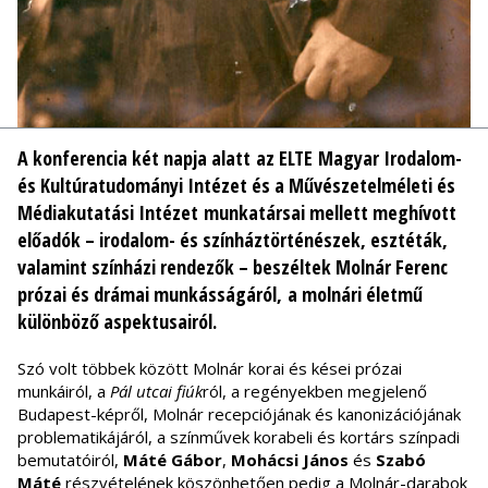
A konferencia két napja alatt az ELTE Magyar Irodalom-
és Kultúratudományi Intézet és a Művészetelméleti és
Médiakutatási Intézet munkatársai mellett meghívott
előadók – irodalom- és színháztörténészek, esztéták,
valamint színházi rendezők – beszéltek Molnár Ferenc
prózai és drámai munkásságáról, a molnári életmű
különböző aspektusairól.
Szó volt többek között Molnár korai és kései prózai
munkáiról, a
Pál utcai fiúk
ról, a regényekben megjelenő
Budapest-képről, Molnár recepciójának és kanonizációjának
problematikájáról, a színművek korabeli és kortárs színpadi
bemutatóiról,
Máté Gábor
,
Mohácsi János
és
Szabó
Máté
részvételének köszönhetően pedig a Molnár-darabok