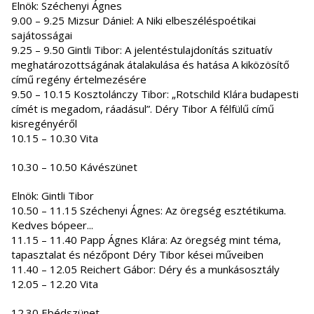
Elnök: Széchenyi Ágnes
9.00 – 9.25 Mizsur Dániel: A Niki elbeszéléspoétikai
sajátosságai
9.25 – 9.50 Gintli Tibor: A jelentéstulajdonítás szituatív
meghatározottságának átalakulása és hatása A kiközösítő
című regény értelmezésére
9.50 – 10.15 Kosztolánczy Tibor: „Rotschild Klára budapesti
címét is megadom, ráadásul”. Déry Tibor A félfülű című
kisregényéről
10.15 – 10.30 Vita
10.30 – 10.50 Kávészünet
Elnök: Gintli Tibor
10.50 – 11.15 Széchenyi Ágnes: Az öregség esztétikuma.
Kedves bópeer...
11.15 – 11.40 Papp Ágnes Klára: Az öregség mint téma,
tapasztalat és nézőpont Déry Tibor kései műveiben
11.40 – 12.05 Reichert Gábor: Déry és a munkásosztály
12.05 – 12.20 Vita
12.30 Ebédszünet