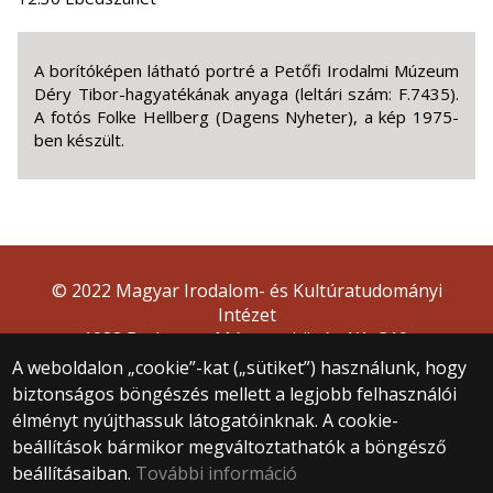
A borítóképen látható portré a Petőfi Irodalmi Múzeum
Déry Tibor-hagyatékának anyaga (leltári szám: F.7435).
A fotós Folke Hellberg (Dagens Nyheter), a kép 1975-
ben készült.
© 2022 Magyar Irodalom- és Kultúratudományi
Intézet
1088 Budapest, Múzeum körút 4/A, 310.
A weboldalon „cookie”-kat („sütiket”) használunk, hogy
biztonságos böngészés mellett a legjobb felhasználói
élményt nyújthassuk látogatóinknak. A cookie-
beállítások bármikor megváltoztathatók a böngésző
beállításaiban.
További információ