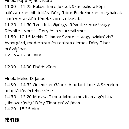
Elnök: Papp Ágnes Klára
11.00 – 11.25 Balázs Imre József: Szürrealista képi
hálózatok és hibriditás: Déry Tibor Énekelnek és meghalnak
című verseskötetének szoros olvasata
11.25 – 11.50 Tverdota György: Réveillez-vous! vagy
Révoltez-vous! - Déry és a szürrealizmus
11.50 –12.15 Mekis D. János: Szintézis vagy szinkrézis?
Avantgárd, modernista és realista elemek Déry Tibor
prózájában
12.15 – 12.30. Vita
12.30 – 14.30 Ebédszünet
Elnök: Mekis D. János
14.30 – 14.55 Gelencsér Gábor: A tudat filmje. A Szerelem
adaptációs értelmezése
14.55 – 15.20 Murzsa Tímea: Mint a moziban a géphiba:
„filmszerűség” Déry Tibor prózájában
14.20 –15.35 Vita
PÉNTEK