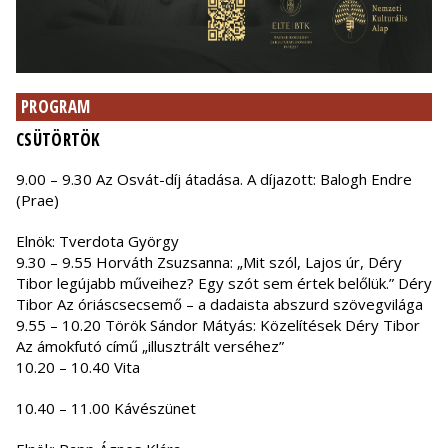
PROGRAM
CSÜTÖRTÖK
9.00 – 9.30 Az Osvát-díj átadása. A díjazott: Balogh Endre
(Prae)
Elnök: Tverdota György
9.30 – 9.55 Horváth Zsuzsanna: „Mit szól, Lajos úr, Déry
Tibor legújabb műveihez? Egy szót sem értek belőlük.” Déry
Tibor Az óriáscsecsemő – a dadaista abszurd szövegvilága
9.55 – 10.20 Török Sándor Mátyás: Közelítések Déry Tibor
Az ámokfutó című „illusztrált verséhez”
10.20 – 10.40 Vita
10.40 – 11.00 Kávészünet