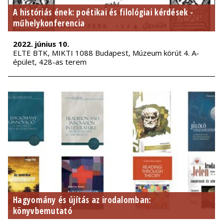
A históriás ének: poétikai és filológiai kérdések -
műhelykonferencia
2022. június 10.
ELTE BTK, MIKTI 1088 Budapest, Múzeum körút 4. A-
épület, 428-as terem
Hagyomány és újítás az irodalomban:
könyvbemutató