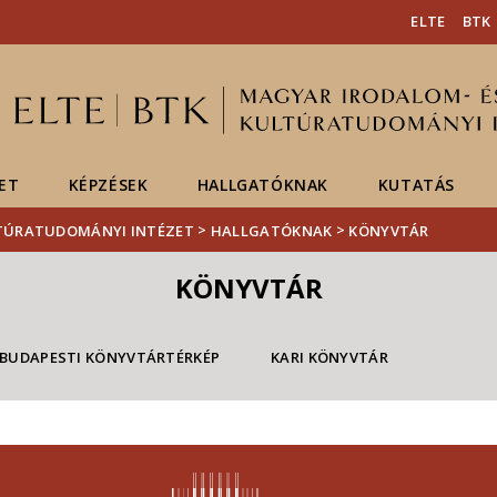
Események
ELTE a
Hírek
ELTE
BTK
sajtóban
ET
KÉPZÉSEK
HALLGATÓKNAK
KUTATÁS
>
>
LTÚRATUDOMÁNYI INTÉZET
HALLGATÓKNAK
KÖNYVTÁR
KÖNYVTÁR
BUDAPESTI KÖNYVTÁRTÉRKÉP
KARI KÖNYVTÁR