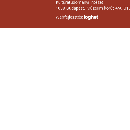
Kultúratudományi Intézet
1088 Budapest, Múzeum körút 4/A, 310
Webfejlesztés: