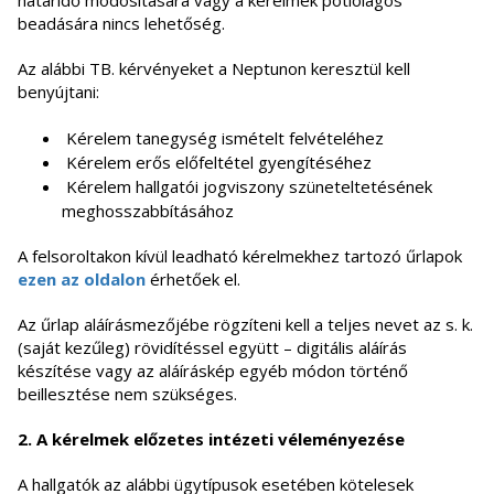
határidő módosítására vagy a kérelmek pótlólagos
beadására nincs lehetőség.
Az alábbi TB. kérvényeket a Neptunon keresztül kell
benyújtani:
Kérelem tanegység ismételt felvételéhez
Kérelem erős előfeltétel gyengítéséhez
Kérelem hallgatói jogviszony szüneteltetésének
meghosszabbításához
A felsoroltakon kívül leadható kérelmekhez tartozó űrlapok
ezen az oldalon
érhetőek el.
Az űrlap aláírásmezőjébe rögzíteni kell a teljes nevet az s. k.
(saját kezűleg) rövidítéssel együtt – digitális aláírás
készítése vagy az aláíráskép egyéb módon történő
beillesztése nem szükséges.
2. A kérelmek előzetes intézeti véleményezése
A hallgatók az alábbi ügytípusok esetében kötelesek