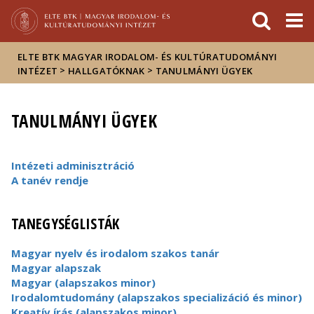
Események
ELTE a
Hírek
sajtóban
ELTE BTK MAGYAR IRODALOM- ÉS KULTÚRATUDOMÁNYI
>
>
INTÉZET
HALLGATÓKNAK
TANULMÁNYI ÜGYEK
TANULMÁNYI ÜGYEK
Intézeti adminisztráció
A tanév rendje
TANEGYSÉGLISTÁK
Magyar nyelv és irodalom szakos tanár
Magyar alapszak
Magyar (alapszakos minor)
Irodalomtudomány (alapszakos specializáció és minor)
Kreatív írás (alapszakos minor)