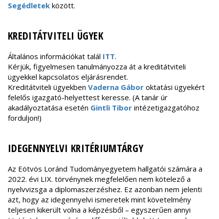
Segédletek
között.
KREDITÁTVITELI ÜGYEK
Általános információkat talál
ITT
.
Kérjük, figyelmesen tanulmányozza át a kreditátviteli
ügyekkel kapcsolatos eljárásrendet.
Kreditátviteli ügyekben
Vaderna Gábor
oktatási ügyekért
felelős igazgató-helyettest keresse. (A tanár úr
akadályoztatása esetén
Gintli Tibor
intézetigazgatóhoz
forduljon!)
IDEGENNYELVI KRITÉRIUMTÁRGY
Az Eötvös Loránd Tudományegyetem hallgatói számára a
2022. évi LIX. törvénynek megfelelően nem kötelező a
nyelvvizsga a diplomaszerzéshez. Ez azonban nem jelenti
azt, hogy az idegennyelvi ismeretek mint követelmény
teljesen kikerült volna a képzésből – egyszerűen annyi