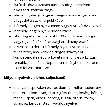
külföldi részképzésen bármely idegen nyelven
elvégzett szakmai tárgy
idegen nyelvű (megjelent vagy közlésre igazoltan
elfogadott) szakmai publikáció
bármely idegen nyelvi minor vagy szak záróvizsgával
bármely idegen nyelvi specializáció
államilag elismert, legalább B2 szintű nyelvvizsga
vagy egyenértékű érettségi eredmény esetén
a szakon hirdetett bármely olyan szakos kurzus
teljesítése, ahol konkrét idegen szaknyelvi
kompetenciákra épül a követelmény, s ez a kurzus
tematikájában és a Neptun tanulmányi rendszerben
előre fel van tüntetve
Milyen nyelveken lehet teljesíteni?
magyar alapszakon és irodalom- és kultúratudomány
mesterszakon: arab, kínai, cigány (beás, lovári), héber,
izlandi, japán, orosz, norvég, ruszin, szerb, török,
ukrán, az Európai Unió hivatalos nyelvei