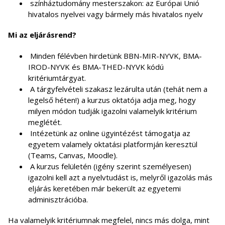
színháztudomány mesterszakon: az Európai Unió
hivatalos nyelvei vagy bármely más hivatalos nyelv
Mi az eljárásrend?
Minden félévben hirdetünk BBN-MIR-NYVK, BMA-
IROD-NYVK és BMA-THED-NYVK kódú
kritériumtárgyat.
A tárgyfelvételi szakasz lezárulta után (tehát nem a
legelső héten!) a kurzus oktatója adja meg, hogy
milyen módon tudják igazolni valamelyik kritérium
meglétét.
Intézetünk az online ügyintézést támogatja az
egyetem valamely oktatási platformján keresztül
(Teams, Canvas, Moodle).
A kurzus felületén (igény szerint személyesen)
igazolni kell azt a nyelvtudást is, melyről igazolás más
eljárás keretében már bekerült az egyetemi
adminisztrációba.
Ha valamelyik kritériumnak megfelel, nincs más dolga, mint