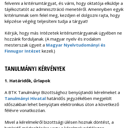
felvenni a kritériumtárgyat, és várni, hogy oktatója elküldje a
tájékoztatót az adminisztráció menetéről. Amennyiben egyik
kritériumnak sem felel meg, kezdjen el dolgozni rajta, hogy
képzése végéig teljesíteni tudja a tárgyat!
Kérjük, hogy más Intézetek kritériumtárgyainak ügyében ne
hozzánk forduljanak. (A magyar nyelv és irodalom
mesterszak ügyeit a
Magyar Nyelvtudományi és
Finnugor Intézet
kezeli.)
TANULMÁNYI KÉRVÉNYEK
1. Határidők, űrlapok
A BTK Tanulmányi Bizottsághoz benyújtandó kérelmeket a
Tanulmányi Hivatal
határidős jegyzékében megjelölt
időszakban lehet benyújtani elektronikus úton a következő
félévre vonatkozóan.
Mivel a kérelmekről bizottsági ülésen hoznak döntést, a