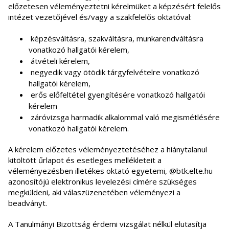
előzetesen véleményeztetni kérelmüket a képzésért felelős
intézet vezetőjével és/vagy a szakfelelős oktatóval:
képzésváltásra, szakváltásra, munkarendváltásra
vonatkozó hallgatói kérelem,
átvételi kérelem,
negyedik vagy ötödik tárgyfelvételre vonatkozó
hallgatói kérelem,
erős előfeltétel gyengítésére vonatkozó hallgatói
kérelem
záróvizsga harmadik alkalommal való megismétlésére
vonatkozó hallgatói kérelem.
A kérelem előzetes véleményeztetéséhez a hiánytalanul
kitöltött űrlapot és esetleges mellékleteit a
véleményezésben illetékes oktató egyetemi, @btk.elte.hu
azonosítójú elektronikus levelezési címére szükséges
megküldeni, aki válaszüzenetében véleményezi a
beadványt.
A Tanulmányi Bizottság érdemi vizsgálat nélkül elutasítja