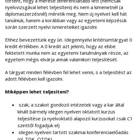
történt, hogy a mérése differenciáltabb lett (nemcsak
nyelvvizsgával lehet teljesíteni) és nem a kimenetnél (a
diplomaszerzésnél) méretik meg. Nem új nyelvet kell hát
tanulniuk, hanem a korábban vagy az egyetemi képzésük
során szerzett nyelvi ismereteiket igazolni.
Ehhez bevezettünk egy ún. Idegennyelvi kritériumtárgyat 0
kredit értékben. A 0 kredit azt jelenti, hogy az ebbe
fektetett munka nem az egyetemi tanulmányaik része, az
egyetem mégis elvárja annak valamikori teljesítését.
A tárgyat minden félévben fel lehet venni, s a teljesítést az
adott félévben kell igazolni.
Miképpen lehet teljesíteni?
szak, a szakot gondozó intézetek vagy a kar által
kínált bármely idegen nyelven oktatott kurzus
teljesítése (a nyelvoktató alapozó kurzusokat csak C1
szinttől fogadjuk el)
idegen nyelven tartott szakmai konferenciaelőadás
(pl. TDK, OTDK)