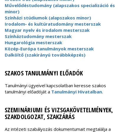
Művelődéstudomány (alapszakos specializáció és
minor)
Színházi stúdiumok (alapszakos minor)
Irodalom- és kultúratudomány mesterszak
Magyar nyelv és irodalom mesterszak
Színháztudomány mesterszak
Hungarológia mesterszak
Közép-Európa tanulmányok mesterszak
Dalköltő (szakirányú továbbképzés)
SZAKOS TANULMÁNYI ELŐADÓK
Tanulmányi ügyeivel kapcsolatban keresse szakos
tanulmányi előadóját a
Tanulmányi Hivatalban
.
SZEMINÁRIUMI ÉS VIZSGAKÖVETELMÉNYEK,
SZAKDOLGOZAT, SZAKZÁRÁS
Az intézeti szabályozás dokumentumait megtalálja a