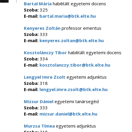
Bartal Mária
habilitált egyetemi docens
Szoba:
325
E-mail:
bartal.maria@btk.elte.hu
Kenyeres Zoltán
professor emeritus
Szoba:
333
E-mail:
kenyeres.zoltan@btk.elte.hu
Kosztolánczy Tibor
habilitált egyetemi docens
Szoba:
334
E-mail:
kosztolanczy.tibor@btk.elte.hu
Lengyel Imre Zsolt
egyetemi adjunktus
Szoba:
318
E-mail:
lengyel.imre.zsolt@btk.elte.hu
Mizsur Dániel
egyetemi tanársegéd
Szoba:
333
E-mail:
mizsur.daniel@btk.elte.hu
Murzsa Tímea
egyetemi adjunktus