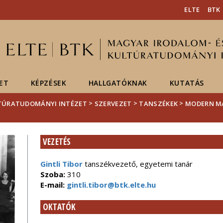
Események
ELTE a
Hírek
ELTE
BTK
sajtóban
ET
KÉPZÉSEK
HALLGATÓKNAK
KUTATÁS
>
>
>
LTÚRATUDOMÁNYI INTÉZET
SZERVEZET
TANSZÉKEK
MODERN M
VEZETÉS
Gintli Tibor
tanszékvezető, egyetemi tanár
Szoba:
310
E-mail:
gintli.tibor@btk.elte.hu
OKTATÓK