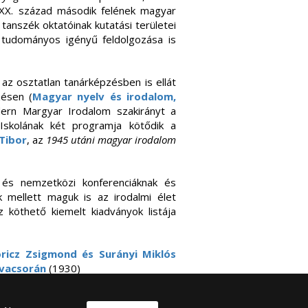
a XX. század második felének magyar
tanszék oktatóinak kutatási területei
m tudományos igényű feldolgozása is
az osztatlan tanárképzésben is ellát
zésen (
Magyar nyelv és irodalom,
dern Margyar Irodalom szakirányt a
 Iskolának két programja kötődik a
 Tibor
, az
1945 utáni magyar irodalom
 és nemzetközi konferenciáknak és
 mellett maguk is az irodalmi élet
ez köthető kiemelt kiadványok listája
ricz Zsigmond és Surányi Miklós
 vacsorán
(1930)