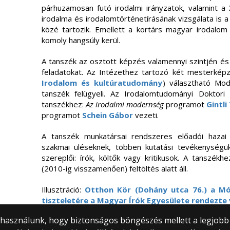
párhuzamosan futó irodalmi irányzatok, valamint 
irodalma és irodalomtörténetírásának vizsgálata is a 
közé tartozik. Emellett a kortárs magyar irodalo
komoly hangsúly kerül.
A tanszék az osztott képzés valamennyi szintjén és 
feladatokat. Az Intézethez tartozó két mesterkép
Irodalom és kultúratudomány
) választható Mo
tanszék felügyeli. Az Irodalomtudományi Doktori
tanszékhez:
Az irodalmi modernség
programot
Gintli
programot
Schein Gábor
vezeti.
A tanszék munkatársai rendszeres előadói hazai
szakmai üléseknek, többen kutatási tevékenységük
szereplői: írók, költők vagy kritikusok. A tanszékh
(2010-ig visszamenően) feltöltés alatt áll.
Illusztráció:
Otthon Kör (Dohány utca 76.) a Mó
tiszteletére a Magyar Írók Egyesülete rendezte
) használunk, hogy biztonságos böngészés mellett a legjobb