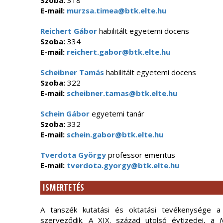
Szoba:
318
E-mail:
murzsa.timea@btk.elte.hu
Reichert Gábor
habilitált egyetemi docens
Szoba:
334
E-mail:
reichert.gabor@btk.elte.hu
Scheibner Tamás
habilitált egyetemi docens
Szoba:
322
E-mail:
scheibner.tamas@btk.elte.hu
Schein Gábor
egyetemi tanár
Szoba:
332
E-mail:
schein.gabor@btk.elte.hu
Tverdota György
professor emeritus
E-mail:
tverdota.gyorgy@btk.elte.hu
ISMERTETÉS
A tanszék kutatási és oktatási tevékenysége 
szerveződik. A XIX. század utolsó évtizedei, a