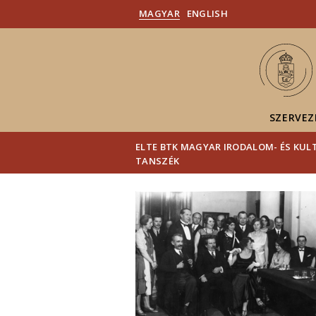
MAGYAR
ENGLISH
SZERVEZ
ELTE BTK MAGYAR IRODALOM- ÉS KU
TANSZÉK